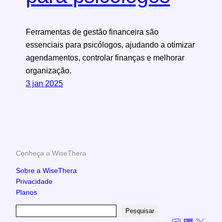
Ferramentas de gestão financeira são
essenciais para psicólogos, ajudando a otimizar
agendamentos, controlar finanças e melhorar
organização.
3 jan 2025
Conheça a WiseThera
Sobre a WiseThera
Privacidade
Planos
P
Pesquisar
Instagram
LinkedIn
X