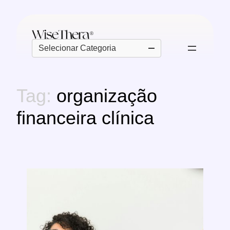
Pular
para
o
Categorias
conteúdo
Tag:
organização
financeira clínica