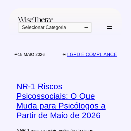
Pular
para
o
Categorias
conteúdo
✴︎
✴︎
LGPD E COMPLIANCE
15 MAIO 2026
NR-1 Riscos
Psicossociais: O Que
Muda para Psicólogos a
Partir de Maio de 2026
A NR-1 passa a exigir avaliação de riscos