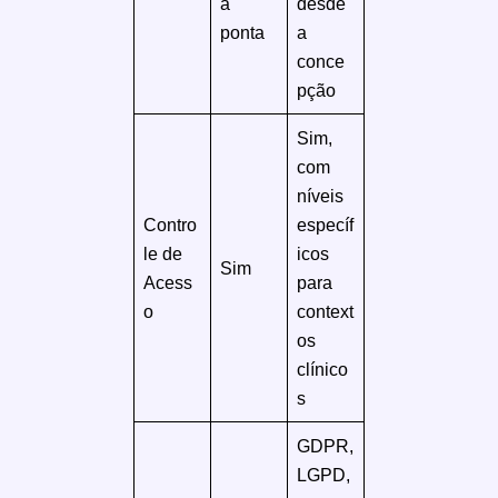
a
desde
ponta
a
conce
pção
Sim,
com
níveis
Contro
específ
le de
icos
Sim
Acess
para
o
context
os
clínico
s
GDPR,
LGPD,