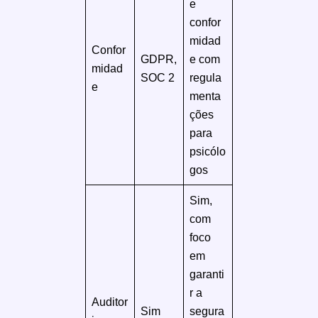
e
confor
midad
Confor
GDPR,
e com
midad
SOC 2
regula
e
menta
ções
para
psicólo
gos
Sim,
com
foco
em
garanti
r a
Auditor
Sim
segura