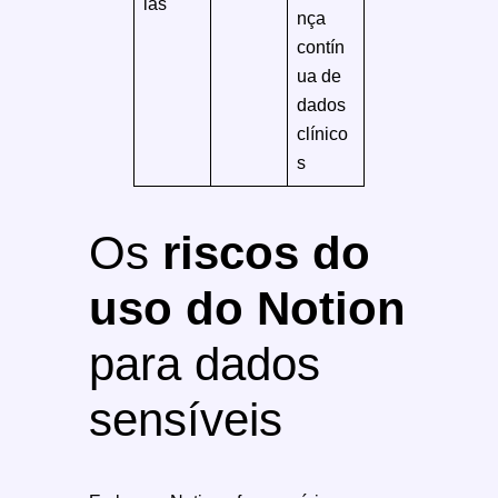
ias
nça
contín
ua de
dados
clínico
s
Os
riscos do
uso do Notion
para dados
sensíveis