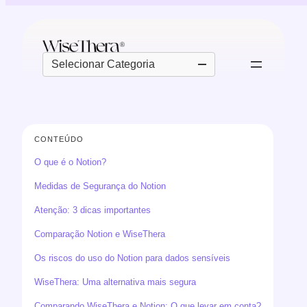
Pular
para
o
Categorias
conteúdo
CONTEÚDO
O que é o Notion?
Medidas de Segurança do Notion
Atenção: 3 dicas importantes
Comparação Notion e WiseThera
Os riscos do uso do Notion para dados sensíveis
WiseThera: Uma alternativa mais segura
Comparando WiseThera e Notion: O que levar em conta?