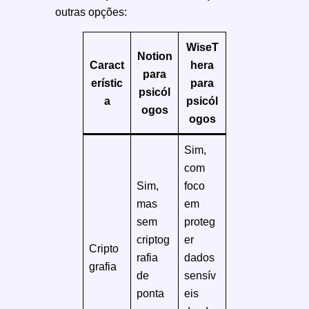
outras opções:
WiseT
Notion
Caract
hera
para
erístic
para
psicól
a
psicól
ogos
ogos
Sim,
com
Sim,
foco
mas
em
sem
proteg
criptog
er
Cripto
rafia
dados
grafia
de
sensív
ponta
eis