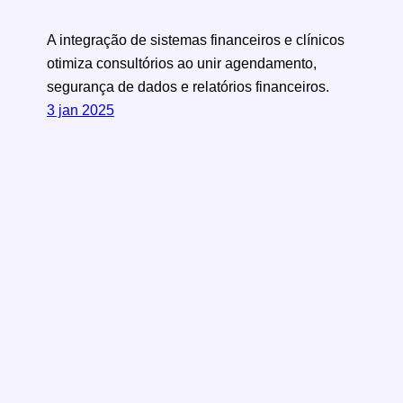
A integração de sistemas financeiros e clínicos
otimiza consultórios ao unir agendamento,
segurança de dados e relatórios financeiros.
3 jan 2025
Conheça a WiseThera
Sobre a WiseThera
Privacidade
Planos
P
Pesquisar
Instagram
LinkedIn
X
e
s