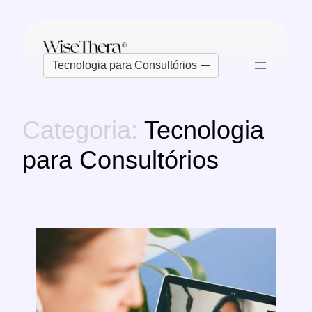
Pular
para
o
Categorias
conteúdo
Categoria:
Tecnologia
para Consultórios