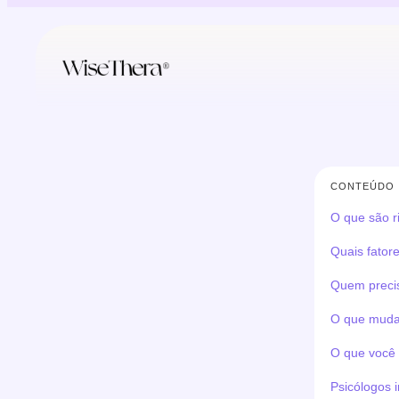
Pular
para
o
conteúdo
CONTEÚDO
O que são r
Quais fator
Quem precis
O que muda 
O que você 
Psicólogos 